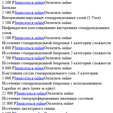
1 100 P
Записаться online
Оплатить online
Блокада
2 500 P
Записаться online
Оплатить online
Вапоризация наружных геморроидальных узлов (1 Узел)
5 500 P
Записаться online
Оплатить online
Инфракрасное коагулирование внутренних геморроидальных
узлов
5 500 P
Записаться online
Оплатить online
Иссечение геморроидальной бахромки 1 категории сложности
6 600 P
Записаться online
Оплатить online
Иссечение геморроидальной бахромки 2 категории сложности
7 700 P
Записаться online
Оплатить online
Иссечение геморроидальной бахромки 3 категории сложности
8 800 P
Записаться online
Оплатить online
Коагуляция сосуда геморроидального узла, 3 категории
5 000 P
Записаться online
Оплатить online
Иссечение геморроидальной бахромки с использованием
Ligashur от двух (цена за одну)
12 900 P
Записаться online
Оплатить online
Иссечение гипертрофированных анальных сосочков
11 000 P
Записаться online
Оплатить online
Иссечение лигатурного свища