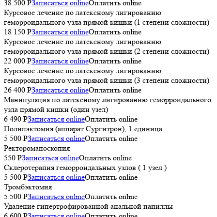
38 500 P
Записаться online
Оплатить online
Курсовое лечение по латексному лигированию
геморроидального узла прямой кишки (1 степени сложности)
18 150 P
Записаться online
Оплатить online
Курсовое лечение по латексному лигированию
геморроидального узла прямой кишки (2 степени сложности)
22 000 P
Записаться online
Оплатить online
Курсовое лечение по латексному лигированию
геморроидального узла прямой кишки (3 степени сложности)
26 400 P
Записаться online
Оплатить online
Манипуляция по латексному лигированию геморроидального
узла прямой кишки (один узел)
6 490 P
Записаться online
Оплатить online
Полипэктомия (аппарат Сургитрон), 1 единица
5 500 P
Записаться online
Оплатить online
Ректороманоскопия
550 P
Записаться online
Оплатить online
Склеротерапия геморроидальных узлов ( 1 узел )
5 500 P
Записаться online
Оплатить online
Тромбэктомия
5 500 P
Записаться online
Оплатить online
Удаление гипертрофированной анальной папиллы
6 600 P
Записаться online
Оплатить online