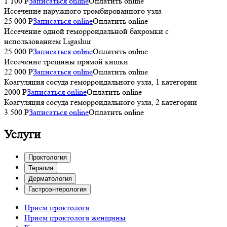
1 100 P
Записаться online
Оплатить online
Иссечение наружного тромбированного узла
25 000 P
Записаться online
Оплатить online
Иссечение одной геморроидальной бахромки с
использованием Ligashur
25 000 P
Записаться online
Оплатить online
Иссечение трещины прямой кишки
22 000 P
Записаться online
Оплатить online
Коагуляция сосуда геморроидального узла, 1 категории
2000 P
Записаться online
Оплатить online
Коагуляция сосуда геморроидального узла, 2 категории
3 500 P
Записаться online
Оплатить online
Услуги
Проктология
Терапия
Дерматология
Гастроэнтерология
Прием проктолога
Прием проктолога женщины