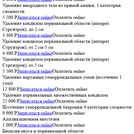
Удаление инородного тела из прямой кишки, 1 категория
сложности
5 500 P
Записаться online
Оплатить online
Удаление кондилом перианальной области (аппарат
Сургитрон), до 2 см
3 300 P
Записаться online
Оплатить online
Удаление кондилом перианальной области (аппарат
Сургитрон), от 2 см-5 см
4 400 P
Записаться online
Оплатить online
Удаление кондилом перианальной области (аппарат
Сургитрон), от 5 см
5 500 P
Записаться online
Оплатить online
Удаление наружных геморроидальных узлов (иссечение 1
узла)
12 800 P
Записаться online
Оплатить online
Удаление перианальных множественных кондилом
25 000 P
Записаться online
Оплатить online
Иссечение геморроидальной бахромки 4 категории сложности
9 900 P
Записаться online
Оплатить online
Аппликационная анестезия
1 000 P
Записаться online
Оплатить online
Биопсия ануса и перианальной области