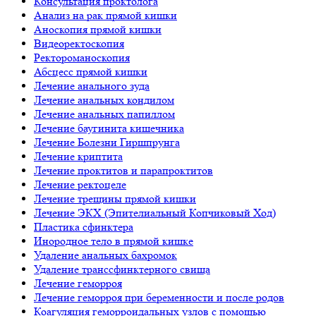
Консультация проктолога
Анализ на рак прямой кишки
Аноскопия прямой кишки
Видеоректоскопия
Ректороманоскопия
Абсцесс прямой кишки
Лечение анального зуда
Лечение анальных кондилом
Лечение анальных папиллом
Лечение баугинита кишечника
Лечение Болезни Гиршпрунга
Лечение криптита
Лечение проктитов и парапроктитов
Лечение ректоцеле
Лечение трещины прямой кишки
Лечение ЭКХ (Эпителиальный Копчиковый Ход)
Пластика сфинктера
Инородное тело в прямой кишке
Удаление анальных бахромок
Удаление транссфинктерного свища
Лечение геморроя
Лечение геморроя при беременности и после родов
Коагуляция геморроидальных узлов с помощью