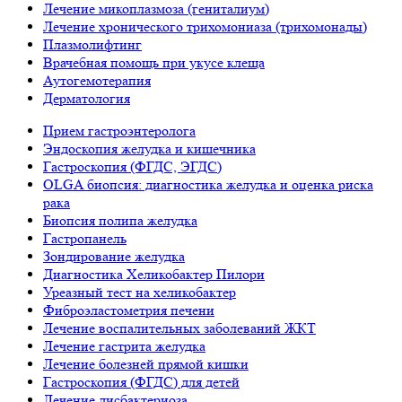
Лечение микоплазмоза (гениталиум)
Лечение хронического трихомониаза (трихомонады)
Плазмолифтинг
Врачебная помощь при укусе клеща
Аутогемотерапия
Дерматология
Прием гастроэнтеролога
Эндоскопия желудка и кишечника
Гастроскопия (ФГДС, ЭГДС)
OLGA биопсия: диагностика желудка и оценка риска
рака
Биопсия полипа желудка
Гастропанель
Зондирование желудка
Диагностика Хеликобактер Пилори
Уреазный тест на хеликобактер
Фиброэластометрия печени
Лечение воспалительных заболеваний ЖКТ
Лечение гастрита желудка
Лечение болезней прямой кишки
Гастроскопия (ФГДС) для детей
Лечение дисбактериоза