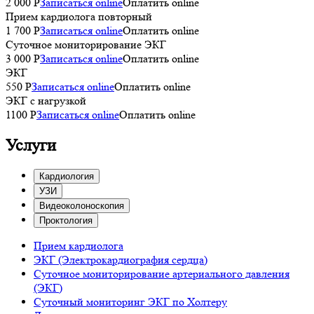
2 000 Р
Записаться online
Оплатить online
Прием кардиолога повторный
1 700 Р
Записаться online
Оплатить online
Суточное мониторирование ЭКГ
3 000 P
Записаться online
Оплатить online
ЭКГ
550 P
Записаться online
Оплатить online
ЭКГ с нагрузкой
1100 P
Записаться online
Оплатить online
Услуги
Кардиология
УЗИ
Видеоколоноскопия
Проктология
Прием кардиолога
ЭКГ (Электрокардиография сердца)
Суточное мониторирование артериального давления
(ЭКГ)
Суточный мониторинг ЭКГ по Холтеру