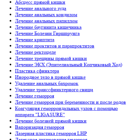
Абсцесс прямой кишки
Лечение анального зуда
Лечение анальных кондилом
Лечение анальных папиллом
Лечение баугинита кишечника
Лечение Болезни Гиршпрунга
Лечение криптита
Лечение проктитов и парапроктитов
Лечение ректоцеле
Лечение трещины прямой кишки
Лечение ЭКХ (Эпителиальный Копчиковый Ход)
Пластика сфинктера
Инородное тело в прямой кишке
Удаление анальных бахромок
Удаление транссфинктерного свища
Лечение геморроя
Лечение геморроя при беременности и после родов
Коагуляция геморроидальных узлов с помощью
аппарата "LIGASURE"
Лечение болезней прямой кишки
Вапоризация геморроя
Лазерная пластика геморроя LHP
Латексное лигирование геморроя