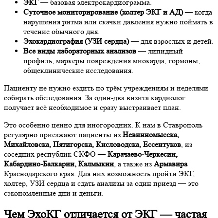
ЭКГ
— базовая электрокардиограмма.
Суточное мониторирование (холтер ЭКГ и АД)
— когда
нарушения ритма или скачки давления нужно поймать в
течение обычного дня.
Эхокардиография (УЗИ сердца)
— для взрослых и детей.
Все виды лабораторных анализов
— липидный
профиль, маркеры повреждения миокарда, гормоны,
общеклинические исследования.
Пациенту не нужно ездить по трём учреждениям и неделями
собирать обследования. За один-два визита кардиолог
получает всё необходимое и сразу выстраивает план.
Это особенно ценно для иногородних. К нам в Ставрополь
регулярно приезжают пациенты из
Невинномысска,
Михайловска, Пятигорска, Кисловодска, Ессентуков
, из
соседних республик СКФО —
Карачаево-Черкесии,
Кабардино-Балкарии, Калмыкии
, а также из
Армавира
Краснодарского края. Для них возможность пройти ЭКГ,
холтер, УЗИ сердца и сдать анализы за один приезд — это
сэкономленные дни и деньги.
Чем ЭхоКГ отличается от ЭКГ — частая