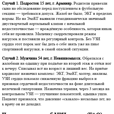
Случай 1. Подросток 15 лет, г. Армавир.
Родители привезли
сына на обследование перед поступлением в футбольную
секцию — требовался допуск. Жалоб не было, ЭКГ в пределах
нормы. Но на ЭхоКГ выявили гемодинамически значимый
двустворчатый аортальный клапан с начальной
недостаточностью — врождённую особенность, которая никак
себя не проявляла. Мальчику скорректировали режим
нагрузок и поставили на регулярный контроль. Без УЗИ
сердца этот порок мог бы дать о себе знать уже на пике
спортивной нагрузки, в самой опасной ситуации.
Случай 2. Мужчина 54 лет, г. Невинномысск.
Обратился с
жалобами на одышку при подъёме на второй этаж и отёки ног
к вечеру. Списывал всё на возраст и лишний вес. На приёме
кардиолог назначил комплекс: ЭКГ, ЭхоКГ, холтер, анализы.
УЗИ сердца показало сниженную фракцию выброса и
признаки сердечной недостаточности на фоне длительной
нелеченой гипертонии. Назначена терапия, через 3 месяца на
контрольном УЗИ — улучшение показателей, одышка ушла.
Пациент признался, что давление «скакало» несколько лет, но
к врачу он не доходил.