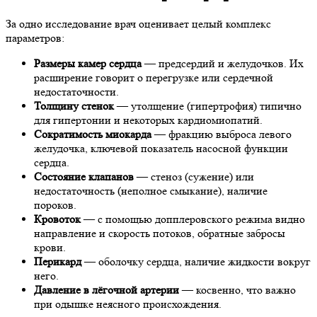
За одно исследование врач оценивает целый комплекс
параметров:
Размеры камер сердца
— предсердий и желудочков. Их
расширение говорит о перегрузке или сердечной
недостаточности.
Толщину стенок
— утолщение (гипертрофия) типично
для гипертонии и некоторых кардиомиопатий.
Сократимость миокарда
— фракцию выброса левого
желудочка, ключевой показатель насосной функции
сердца.
Состояние клапанов
— стеноз (сужение) или
недостаточность (неполное смыкание), наличие
пороков.
Кровоток
— с помощью допплеровского режима видно
направление и скорость потоков, обратные забросы
крови.
Перикард
— оболочку сердца, наличие жидкости вокруг
него.
Давление в лёгочной артерии
— косвенно, что важно
при одышке неясного происхождения.