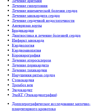
Лечение аритмии
Лечение гипертонии
Лечение ишемической болезни сердца
Лечение миокардита сердца
Лечение сердечной недостаточности
Аневризма аорты
Брадикардия
Диагностика и лечение болезней сердца
Инфаркт миокарда
Кардиология
Кардиомиопатия
Коронарография
Лечение атеросклероза
Лечение перикардита
Лечение тахикардии
Нарушения ритма сердца
Стенокардия
Тромбоз вен
Эндокардит
ЭхоКГ (Эхокардиография)
Допплерографическое исследование маточно-
плацентарного кровотока