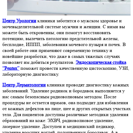
Центр Урологии
клиники заботится о мужском здоровье и
мочевыделительной системе мужчин и женщин. С ними вы
можете быть откровенны; они помогут восстановить
потенцию, вылечить патологию предстательной железы,
бесплодие, ИППП, заболевания мочевого пузыря и почек. В
своей работе они применяют современную технику и
новейшие разработки, что даже в самых тяжелых случаях
позволяет им добиться результатов.
Эндоскопическая стойка
“Pentax”
поможет провести качественную цистоскопию, УЗИ,
лабораторную диагностику.
Центр Дерматологии
клиники проводят диагностику кожных
заболеваний. Удаление родинок и бородавок выполняется у
нас самым безопасным радиоволновым методом. После
процедуры не остается шрамов, она подходит для избавления
от кожных дефектов на лице, шее и других открытых участках
тела. Для пациентов доступны различные методики удаления
образований на коже: ЭХВЧ, радиоволновое удаление,
лазерное удаление. Доступен и медицинский педикюр,
удаление вросших ногтей, подошвенных бородавок. А в