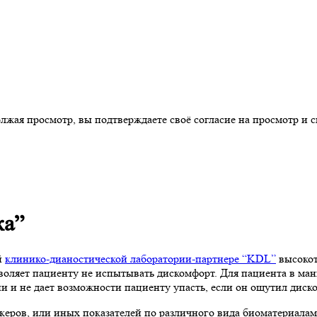
ая просмотр, вы подтверждаете своё согласие на просмотр и св
ка”
й
клинико-дианостической лаборатории-партнере “KDL”
высокот
зволяет пациенту не испытывать дискомфорт. Для пациента в ма
 и не дает возможности пациенту упасть, если он ощутил диско
еров, или иных показателей по различного вида биоматериалам (