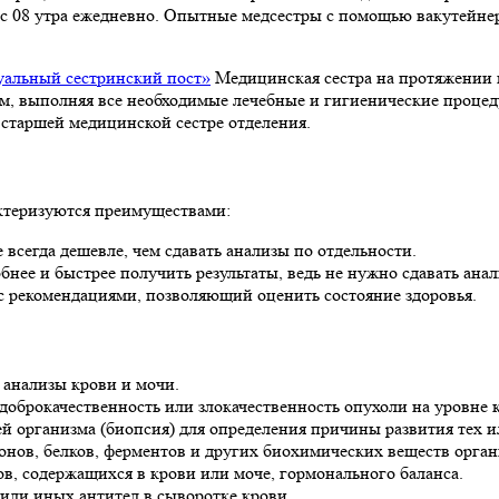
с с 08 утра ежедневно. Опытные медсестры с помощью вакутейне
альный сестринский пост»
Медицинская сестра на протяжении 
ом, выполняя все необходимые лечебные и гигиенические проц
 старшей медицинской сестре отделения.
ктеризуются преимуществами:
всегда дешевле, чем сдавать анализы по отдельности.
нее и быстрее получить результаты, ведь не нужно сдавать анал
с рекомендациями, позволяющий оценить состояние здоровья.
анализы крови и мочи.
оброкачественность или злокачественность опухоли на уровне 
ей организма (биопсия) для определения причины развития тех 
нов, белков, ферментов и других биохимических веществ орган
в, содержащихся в крови или моче, гормонального баланса.
 или иных антител в сыворотке крови.