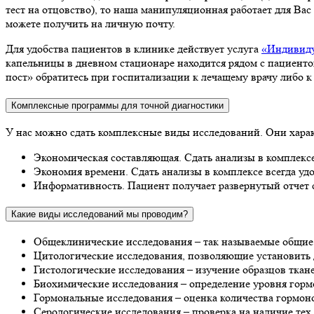
тест на отцовство), то наша манипуляционная работает для Ва
можете получить на личную почту.
Для удобства пациентов в клинике действует услуга
«Индивиду
капельницы в дневном стационаре находится рядом с пациент
пост» обратитесь при госпитализации к лечащему врачу либо к
Комплексные программы для точной диагностики
У нас можно сдать комплексные виды исследований. Они хара
Экономическая составляющая. Сдать анализы в комплексе 
Экономия времени. Сдать анализы в комплексе всегда удоб
Информативность. Пациент получает развернутый отчет 
Какие виды исследований мы проводим?
Общеклинические исследования – так называемые общие 
Цитологические исследования, позволяющие установить д
Гистологические исследования – изучение образцов ткан
Биохимические исследования – определение уровня гормо
Гормональные исследования – оценка количества гормоно
Серологические исследования – проверка на наличие тех