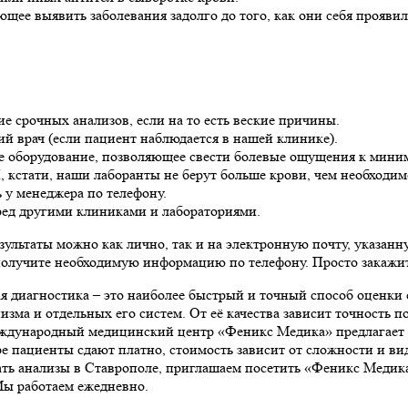
щее выявить заболевания задолго до того, как они себя прояви
е срочных анализов, если на то есть веские причины.
ий врач (если пациент наблюдается в нашей клинике).
е оборудование, позволяющее свести болевые ощущения к мини
 кстати, наши лаборанты не берут больше крови, чем необходим
 у менеджера по телефону.
ред другими клиниками и лабораториями.
зультаты можно как лично, так и на электронную почту, указанн
получите необходимую информацию по телефону. Просто закажите
я диагностика – это наиболее быстрый и точный способ оценки
низма и отдельных его систем. От её качества зависит точность 
ждународный медицинский центр «Феникс Медика» предлагает 
е пациенты сдают платно, стоимость зависит от сложности и ви
ать анализы в Ставрополе, приглашаем посетить «Феникс Медика
Мы работаем ежедневно.