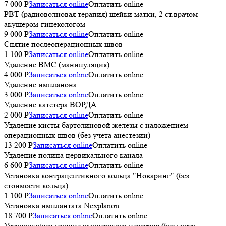
7 000 P
Записаться online
Оплатить online
РВТ (радиоволновая терапия) шейки матки, 2 ст.врачом-
акушером-гинекологом
9 000 P
Записаться online
Оплатить online
Снятие послеоперационных швов
1 100 P
Записаться online
Оплатить online
Удаление ВМС (манипуляция)
4 000 P
Записаться online
Оплатить online
Удаление импланона
3 000 P
Записаться online
Оплатить online
Удаление катетера ВОРДА
2 000 P
Записаться online
Оплатить online
Удаление кисты бартолиновой железы с наложением
операционных швов (без учета анестезии)
13 200 P
Записаться online
Оплатить online
Удаление полипа цервикального канала
6 600 P
Записаться online
Оплатить online
Установка контрацептивного кольца "Новаринг" (без
стоимости кольца)
1 100 P
Записаться online
Оплатить online
Установка имплантата Nexplanon
18 700 P
Записаться online
Оплатить online
Установка/извлечение акушерского пессария (без учета