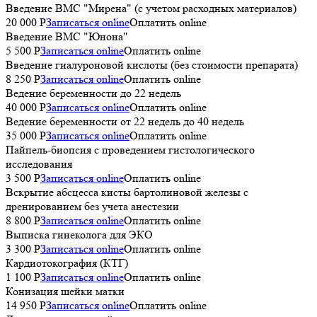
Введение ВМС "Мирена" (с учетом расходных материалов)
20 000 P
Записаться online
Оплатить online
Введение ВМС "Юнона"
5 500 P
Записаться online
Оплатить online
Введение гиалуроновой кислоты (без стоимости препарата)
8 250 P
Записаться online
Оплатить online
Ведение беременности до 22 недель
40 000 P
Записаться online
Оплатить online
Ведение беременности от 22 недель до 40 недель
35 000 P
Записаться online
Оплатить online
Пайпель-биопсия с проведением гистологического
исследования
3 500 P
Записаться online
Оплатить online
Вскрытие абсцесса кисты бартолиновой железы с
дренированием без учета анестезии
8 800 P
Записаться online
Оплатить online
Выписка гинеколога для ЭКО
3 300 P
Записаться online
Оплатить online
Кардиотокография (КТГ)
1 100 P
Записаться online
Оплатить online
Конизация шейки матки
14 950 P
Записаться online
Оплатить online