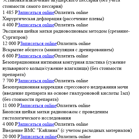
стоимости самого пессария)
1 485 P
Записаться online
Оплатить online
Хирургическая дефлорация (рассечение плевы)
4 400 P
Записаться online
Оплатить online
Эксцизия шейки матки радиоволновым методом (срезание-
Сургитрон)
12 000 P
Записаться online
Оплатить online
Вскрытие абсцесса (манипуляция с дренированием)
6 600 P
Записаться online
Оплатить online
Безоперационная интимная контурная пластика (сужение
вульварного кольца/сужение влагалища) (без стоимости
препарата)
7 700 P
Записаться online
Оплатить online
Безоперационная коррекция стрессового недержания мочи
(введение препарата на основе гиалуроновой кислоты 1мл)
(без стоимости препарата)
11 000 P
Записаться online
Оплатить online
Биопсия шейки матки радионожом с проведеним
гистологического исследования
4 000 P
Записаться online
Оплатить online
Введение ВМС "Кайлина" (с учетом расходных материалов)
20 000 P
Записаться online
Оплатить online