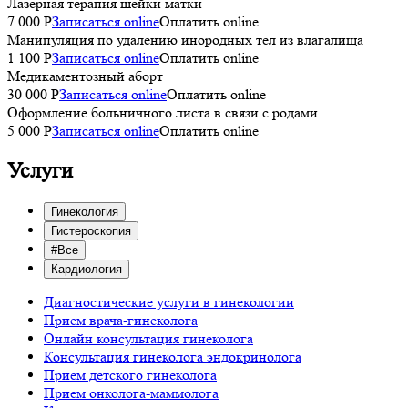
Лазерная терапия шейки матки
7 000 P
Записаться online
Оплатить online
Манипуляция по удалению инородных тел из влагалища
1 100 P
Записаться online
Оплатить online
Медикаментозный аборт
30 000 P
Записаться online
Оплатить online
Оформление больничного листа в связи с родами
5 000 P
Записаться online
Оплатить online
Услуги
Гинекология
Гистероскопия
#Все
Кардиология
Диагностические услуги в гинекологии
Прием врача-гинеколога
Онлайн консультация гинеколога
Консультация гинеколога эндокринолога
Прием детского гинеколога
Прием онколога-маммолога