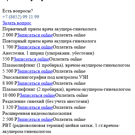
Есть вопросы?
+7 (8652) 99 11 99
Задать вопрос
Первичный прием врача акушера-гинеколога
2 000 Р
Записаться online
Оплатить online
Повторный прием врача акушера-гинеколога
1 700 Р
Записаться online
Оплатить online
Анестезия, 1 шприц (ультракаин, убестезин)
550 Р
Записаться online
Оплатить online
Плазмолифтинг (1 пробирка), врачом-акушером-гинекологом
5 500 P
Записаться online
Оплатить online
Эхосальпингография под контролем УЗИ
8 800 P
Записаться online
Оплатить online
Плазмолифтинг (2 пробирки), врачом-акушером-гинекологом
10 000 P
Записаться online
Оплатить online
Разделение синехий (без учета анестезии)
1 320 P
Записаться online
Оплатить online
Расширенная видеокольпоскопия
2 500 P
Записаться online
Оплатить online
РВТ (радиоволновая терапия) шейки матки, 1 ст.врачом-
акушером-гинекологом