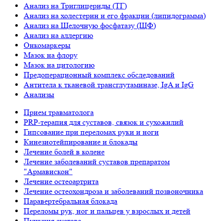
Анализ на Триглицериды (ТГ)
Анализ на холестерин и его фракции (липидограмма)
Анализ на Щелочную фосфатазу (ЩФ)
Анализ на аллергию
Онкомаркеры
Мазок на флору
Мазок на цитологию
Предоперационный комплекс обследований
Антитела к тканевой трансглутаминазе, IgA и IgG
Анализы
Прием травматолога
PRP-терапия для суставов, связок и сухожилий
Гипсование при переломах руки и ноги
Кинезиотейпирование и блокады
Лечение болей в колене
Лечение заболеваний суставов препаратом
"Армавискон"
Лечение остеоартрита
Лечение остеохондроза и заболеваний позвоночника
Паравертебральная блокада
Переломы рук, ног и пальцев у взрослых и детей
Пункция сустава