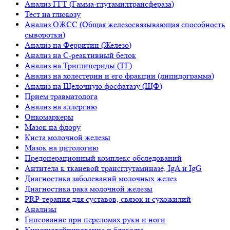
Анализ ГГТ (Гамма-глутамилтрансфераза)
Тест на глюкозу
Анализ ОЖСС (Общая железосвязывающая способность
сыворотки)
Анализ на Ферритин (Железо)
Анализ на С-реактивный белок
Анализ на Триглицериды (ТГ)
Анализ на холестерин и его фракции (липидограмма)
Анализ на Щелочную фосфатазу (ЩФ)
Прием травматолога
Анализ на аллергию
Онкомаркеры
Мазок на флору
Киста молочной железы
Мазок на цитологию
Предоперационный комплекс обследований
Антитела к тканевой трансглутаминазе, IgA и IgG
Диагностика заболеваний молочных желез
Диагностика рака молочной железы
PRP-терапия для суставов, связок и сухожилий
Анализы
Гипсование при переломах руки и ноги
Кинезиотейпирование и блокады