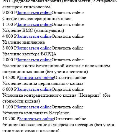
РВТ (радиоволновая терапия) шейки матки, 2 ст.врачом-
акушером-гинекологом
9 000 P
Записаться online
Оплатить online
Снятие послеоперационных швов
1 100 P
Записаться online
Оплатить online
Удаление ВМС (манипуляция)
4 000 P
Записаться online
Оплатить online
Удаление импланона
3 000 P
Записаться online
Оплатить online
Удаление катетера ВОРДА
2 000 P
Записаться online
Оплатить online
Удаление кисты бартолиновой железы с наложением
операционных швов (без учета анестезии)
13 200 P
Записаться online
Оплатить online
Удаление полипа цервикального канала
6 600 P
Записаться online
Оплатить online
Установка контрацептивного кольца "Новаринг" (без
стоимости кольца)
1 100 P
Записаться online
Оплатить online
Установка имплантата Nexplanon
18 700 P
Записаться online
Оплатить online
Установка/извлечение акушерского пессария (без учета
стоимости самого пессария)