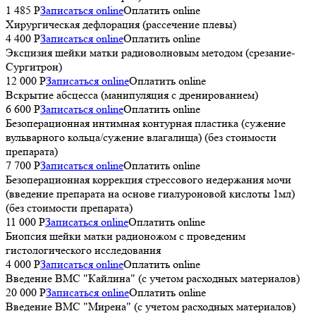
1 485 P
Записаться online
Оплатить online
Хирургическая дефлорация (рассечение плевы)
4 400 P
Записаться online
Оплатить online
Эксцизия шейки матки радиоволновым методом (срезание-
Сургитрон)
12 000 P
Записаться online
Оплатить online
Вскрытие абсцесса (манипуляция с дренированием)
6 600 P
Записаться online
Оплатить online
Безоперационная интимная контурная пластика (сужение
вульварного кольца/сужение влагалища) (без стоимости
препарата)
7 700 P
Записаться online
Оплатить online
Безоперационная коррекция стрессового недержания мочи
(введение препарата на основе гиалуроновой кислоты 1мл)
(без стоимости препарата)
11 000 P
Записаться online
Оплатить online
Биопсия шейки матки радионожом с проведеним
гистологического исследования
4 000 P
Записаться online
Оплатить online
Введение ВМС "Кайлина" (с учетом расходных материалов)
20 000 P
Записаться online
Оплатить online
Введение ВМС "Мирена" (с учетом расходных материалов)