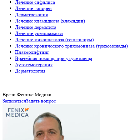
Лечение сифилиса
Лечение гонореи
Дерматоскопия
Лечение хламидиоза (хламидии)
Лечение дерматита
Лечение уреаплазмоза
Лечение микоплазмоза (гениталиум)
Лечение хронического трихомониаза (трихомонады)
Плазмолифтинг
Врачебная помощь при укусе клеща
Аутогемотерапия
Дерматология
Врачи Феникс Медика
Записаться
Задать вопрос