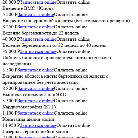
20 000 P
Записаться online
Оплатить online
Введение ВМС "Юнона"
5 500 P
Записаться online
Оплатить online
Введение гиалуроновой кислоты (без стоимости препарата)
8 250 P
Записаться online
Оплатить online
Ведение беременности до 22 недель
40 000 P
Записаться online
Оплатить online
Ведение беременности от 22 недель до 40 недель
35 000 P
Записаться online
Оплатить online
Пайпель-биопсия с проведением гистологического
исследования
3 500 P
Записаться online
Оплатить online
Вскрытие абсцесса кисты бартолиновой железы с
дренированием без учета анестезии
8 800 P
Записаться online
Оплатить online
Выписка гинеколога для ЭКО
3 300 P
Записаться online
Оплатить online
Кардиотокография (КТГ)
1 100 P
Записаться online
Оплатить online
Конизация шейки матки
14 950 P
Записаться online
Оплатить online
Лазерная терапия шейки матки
7 000 P
Записаться online
Оплатить online