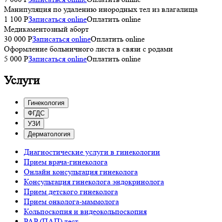
Манипуляция по удалению инородных тел из влагалища
1 100 P
Записаться online
Оплатить online
Медикаментозный аборт
30 000 P
Записаться online
Оплатить online
Оформление больничного листа в связи с родами
5 000 P
Записаться online
Оплатить online
Услуги
Гинекология
ФГДС
УЗИ
Дерматология
Диагностические услуги в гинекологии
Прием врача-гинеколога
Онлайн консультация гинеколога
Консультация гинеколога эндокринолога
Прием детского гинеколога
Прием онколога-маммолога
Кольпоскопия и видеокольпоскопия
PAP (ПАП) тест