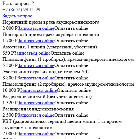
Есть вопросы?
+7 (8652) 99 11 99
Задать вопрос
Первичный прием врача акушера-гинеколога
2 000 Р
Записаться online
Оплатить online
Повторный прием врача акушера-гинеколога
1 700 Р
Записаться online
Оплатить online
Анестезия, 1 шприц (ультракаин, убестезин)
550 Р
Записаться online
Оплатить online
Плазмолифтинг (1 пробирка), врачом-акушером-гинекологом
5 500 P
Записаться online
Оплатить online
Эхосальпингография под контролем УЗИ
8 800 P
Записаться online
Оплатить online
Плазмолифтинг (2 пробирки), врачом-акушером-гинекологом
10 000 P
Записаться online
Оплатить online
Разделение синехий (без учета анестезии)
1 320 P
Записаться online
Оплатить online
Расширенная видеокольпоскопия
2 500 P
Записаться online
Оплатить online
РВТ (радиоволновая терапия) шейки матки, 1 ст.врачом-
акушером-гинекологом
7 000 P
Записаться online
Оплатить online