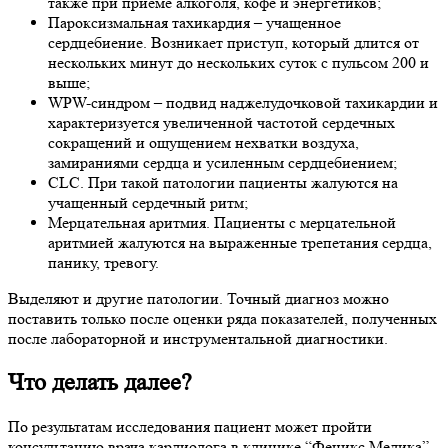
также при приеме алкоголя, кофе и энергетиков;
Пароксизмальная тахикардия – учащенное
сердцебиение. Возникает приступ, который длится от
нескольких минут до нескольких суток с пульсом 200 и
выше;
WPW-синдром – подвид наджелудочковой тахикардии и
характеризуется увеличенной частотой сердечных
сокращений и ощущением нехватки воздуха,
замираниями сердца и усиленным сердцебиением;
CLC. При такой патологии пациенты жалуются на
учащенный сердечный ритм;
Мерцательная аритмия. Пациенты с мерцательной
аритмией жалуются на выраженные трепетания сердца,
панику, тревогу.
Выделяют и другие патологии. Точный диагноз можно
поставить только после оценки ряда показателей, полученных
после лабораторной и инструментальной диагностики.
Что делать далее?
По результатам исследования пациент может пройти
консультацию врача кардиолога в клинике “Феникс Медика”.