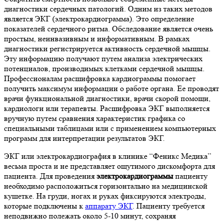
диагностики сердечных патологий. Одним из таких методов
является ЭКГ (электрокардиограмма). Это определение
показателей сердечного ритма. Обследование является очень
простым, неинвазивным и информативным. В рамках
диагностики регистрируется активность сердечной мышцы.
Эту информацию получают путем анализа электрических
потенциалов, производимых клетками сердечной мышцы.
Профессионалам расшифровка кардиограммы помогает
получить максимум информации о работе органа. Ее проводят
врачи функциональной диагностики, врачи скорой помощи,
кардиологи или терапевты. Расшифровка ЭКГ выполняется
вручную путем сравнения характеристик графика со
специальными таблицами или с применением компьютерных
программ для интерпретации результатов ЭКГ.
ЭКГ или электрокардиография в клинике “Феникс Медика”
весьма проста и не представляет ощутимого дискомфорта для
пациента. Для проведения
электрокардиограммы
пациенту
необходимо расположиться горизонтально на медицинской
кушетке. На груди, ногах и руках фиксируются электроды,
которые подключены к
аппарату ЭКГ
. Пациенту требуется
неподвижно полежать около 5-10 минут, сохраняя