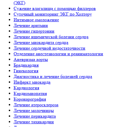
(ЭКГ)
Сужение влагалища с помощью филлеров
Суточный мониторинг ЭКГ по Холтеру
Интимное омоложение
Лечение аритмии
Лечение гипертонии
Лечение ишемической болезни сердца
Лечение миокардита сердца
Лечение сердечной недостаточности
Отделение анестезиологии и реаниматологии
Аневризма аорты
Брадикардия
Гинекология
Диагностика и лечение болезней сердца
Инфаркт миокарда
Кардиология
Кардиомиопатия
Коронарография
Лечение атеросклероза
Лечение молочницы
Лечение перикардита
Лечение тахикардии