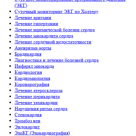
(ЭКГ)
Суточный мониторинг ЭКГ по Холтеру
Лечение аритмии
Лечение гипертонии
Лечение ишемической болезни сердца
Лечение миокардита сердца
Лечение сердечной недостаточности
Аневризма аорты
Брадикардия
Диагностика и лечение болезней сердца
Инфаркт миокарда
Кардиология
Кардиомиопатия
Коронарография
Лечение атеросклероза
Лечение перикардита
Лечение тахикардии
Нарушения ритма сердца
Стенокардия
Тромбоз вен
Эндокардит
ЭхоКГ (Эхокардиография)