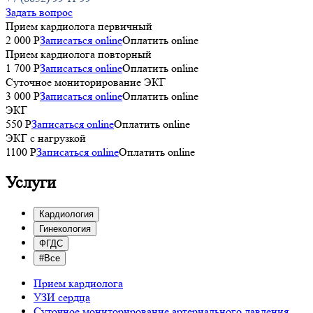
Задать вопрос
Прием кардиолога первичный
2 000 Р
Записаться online
Оплатить online
Прием кардиолога повторный
1 700 Р
Записаться online
Оплатить online
Суточное мониторирование ЭКГ
3 000 P
Записаться online
Оплатить online
ЭКГ
550 P
Записаться online
Оплатить online
ЭКГ с нагрузкой
1100 P
Записаться online
Оплатить online
Услуги
Кардиология
Гинекология
ФГДС
#Все
Прием кардиолога
УЗИ сердца
Суточное мониторирование артериального давления