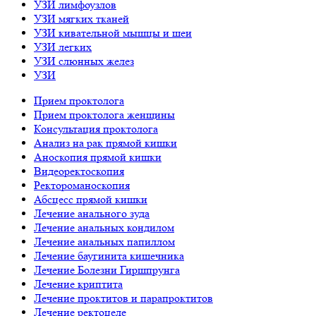
УЗИ лимфоузлов
УЗИ мягких тканей
УЗИ кивательной мышцы и шеи
УЗИ легких
УЗИ слюнных желез
УЗИ
Прием проктолога
Прием проктолога женщины
Консультация проктолога
Анализ на рак прямой кишки
Аноскопия прямой кишки
Видеоректоскопия
Ректороманоскопия
Абсцесс прямой кишки
Лечение анального зуда
Лечение анальных кондилом
Лечение анальных папиллом
Лечение баугинита кишечника
Лечение Болезни Гиршпрунга
Лечение криптита
Лечение проктитов и парапроктитов
Лечение ректоцеле