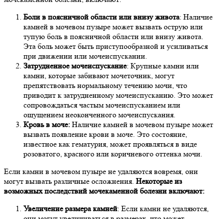
Боли в поясничной области или внизу живота
: Наличие
камней в мочевом пузыре может вызвать острую или
тупую боль в поясничной области или внизу живота.
Эта боль может быть приступообразной и усиливаться
при движении или мочеиспускании.
Затрудненное мочеиспускание
: Крупные камни или
камни, которые забивают мочеточник, могут
препятствовать нормальному течению мочи, что
приводит к затрудненному мочеиспусканию. Это может
сопровождаться частым мочеиспусканием или
ощущением неоконченного мочеиспускания.
Кровь в моче:
Наличие камней в мочевом пузыре может
вызвать появление крови в моче. Это состояние,
известное как гематурия, может проявляться в виде
розоватого, красного или коричневого оттенка мочи.
Если камни в мочевом пузыре не удаляются вовремя, они
могут вызвать различные осложнения.
Некоторые из
возможных последствий мочекаменной болезни включают:
Увеличение размера камней
: Если камни не удаляются,
они могут увеличиваться в размерах, что может