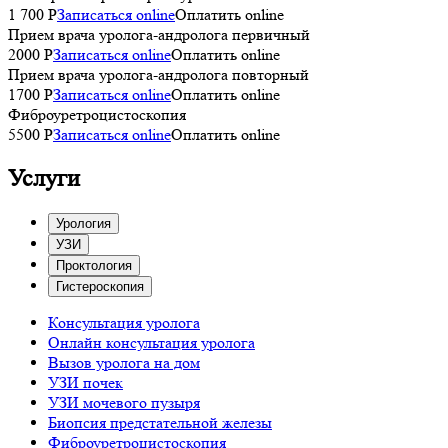
1 700 Р
Записаться online
Оплатить online
Прием врача уролога-андролога первичный
2000 P
Записаться online
Оплатить online
Прием врача уролога-андролога повторный
1700 P
Записаться online
Оплатить online
Фиброуретроцистоскопия
5500 P
Записаться online
Оплатить online
Услуги
Урология
УЗИ
Проктология
Гистероскопия
Консультация уролога
Онлайн консультация уролога
Вызов уролога на дом
УЗИ почек
УЗИ мочевого пузыря
Биопсия предстательной железы
Фиброуретроцистоскопия