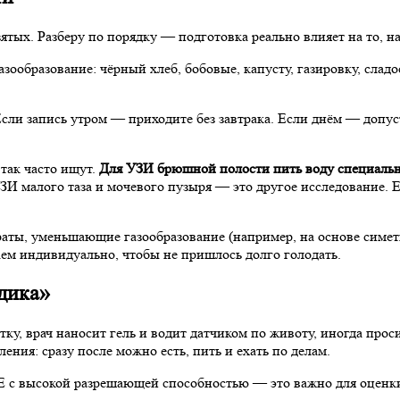
ятых. Разберу по порядку — подготовка реально влияет на то, на
азообразование: чёрный хлеб, бобовые, капусту, газировку, слад
и запись утром — приходите без завтрака. Если днём — допуст
 так часто ищут.
Для УЗИ брюшной полости пить воду специаль
УЗИ малого таза и мочевого пузыря — это другое исследование.
аты, уменьшающие газообразование (например, на основе симети
аем индивидуально, чтобы не пришлось долго голодать.
дика»
у, врач наносит гель и водит датчиком по животу, иногда прос
ения: сразу после можно есть, пить и ехать по делам.
E с высокой разрешающей способностью — это важно для оценки