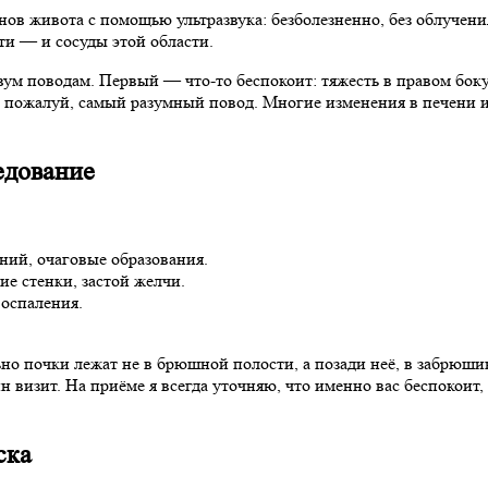
 живота с помощью ультразвука: безболезненно, без облучения,
ти — и сосуды этой области.
вум поводам. Первый — что-то беспокоит: тяжесть в правом боку
то, пожалуй, самый разумный повод. Многие изменения в печени
едование
ний, очаговые образования.
е стенки, застой желчи.
воспаления.
но почки лежат не в брюшной полости, а позади неё, в забрюш
ин визит. На приёме я всегда уточняю, что именно вас беспокоит,
ска