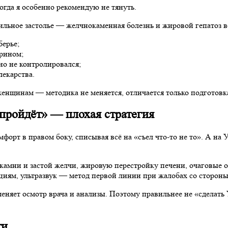
гда я особенно рекомендую не тянуть.
бильное застолье — желчнокаменная болезнь и жировой гепатоз 
берье;
рином;
но не контролировался;
екарства.
женщинам — методика не меняется, отличается только подготовк
пройдёт» — плохая стратегия
мфорт в правом боку, списывая всё на «съел что-то не то». А н
 камни и застой желчи, жировую перестройку печени, очаговые о
ям, ультразвук — метод первой линии при жалобах со стороны ж
еняет осмотр врача и анализы. Поэтому правильнее не «сделать 
ти