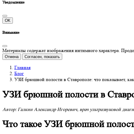
Уведомление
OK
Внимание
Материалы содержат изображения интимного характера. Продолж
Отмена
Согласен, показать
Главная
Блог
УЗИ брюшной полости в Ставрополе: что показывает, как 
УЗИ брюшной полости в Ставропо
Автор: Галкин Александр Игоревич, врач ультразвуковой диагн
Что такое УЗИ брюшной полости