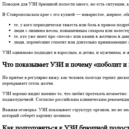
Поводов для УЗИ брюшной полости много, но есть ситуации, ко
В Ставропольском крае с его кухней — наваристое, жирное, о
те, у кого периодически тяжесть или боль в правом подре
люди с лишним весом, повышенным сахаром или холесте
те, кто уже знает про «песок» или камни в желчном и дав
люди, перенёсшие гепатит или длительно принимающие л
УЗИ одинаково подходит и взрослым, и детям, и мужчинам, и 
Что показывает УЗИ и почему «поболит и 
На приёме я регулярно вижу, как человек полгода терпит диско
перекрывает отток желчи.
УЗИ хорошо видит именно то, что любит протекать незаметно:
поджелудочной. Согласно российским клиническим рекомендаци
Важная оговорка: УЗИ показывает структуру органов, но не зам
который соберёт картину целиком.
Как подготовиться к УЗИ брюшной полос