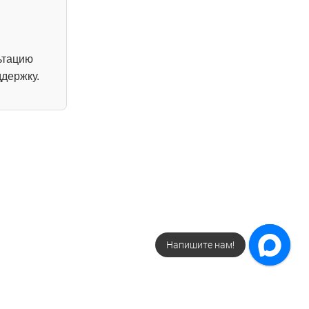
ьтацию
держку.
Напишите нам!