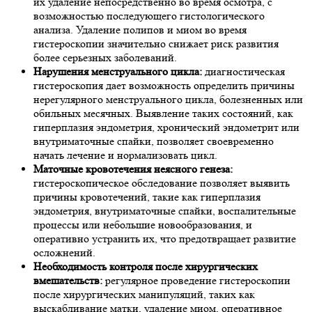
их удаление непосредственно во время осмотра, с
возможностью последующего гистологического
анализа. Удаление полипов и миом во время
гистероскопии значительно снижает риск развития
более серьезных заболеваний.
Нарушения менструального цикла:
диагностическая
гистероскопия дает возможность определить причины
нерегулярного менструального цикла, болезненных или
обильных месячных. Выявление таких состояний, как
гиперплазия эндометрия, хронический эндометрит или
внутриматочные спайки, позволяет своевременно
начать лечение и нормализовать цикл.
Маточные кровотечения неясного генеза:
гистероскопическое обследование позволяет выявить
причины кровотечений, такие как гиперплазия
эндометрия, внутриматочные спайки, воспалительные
процессы или небольшие новообразования, и
оперативно устранить их, что предотвращает развитие
осложнений.
Необходимость контроля после хирургических
вмешательств:
регулярное проведение гистероскопии
после хирургических манипуляций, таких как
выскабливание матки, удаление миом, оперативное