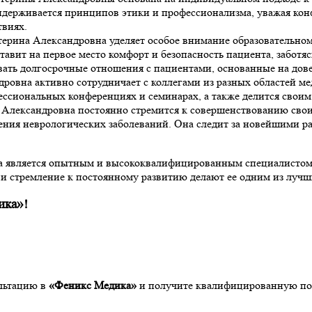
держивается принципов этики и профессионализма, уважая кон
твиях.
терина Александровна уделяет особое внимание образовательному
авит на первое место комфорт и безопасность пациента, заботя
вать долгосрочные отношения с пациентами, основанные на дов
дровна активно сотрудничает с коллегами из разных областей м
фессиональных конференциях и семинарах, а также делится свои
 Александровна постоянно стремится к совершенствованию свои
ения неврологических заболеваний. Она следит за новейшими р
а является опытным и высококвалифицированным специалистом, 
и стремление к постоянному развитию делают ее одним из лучши
ика»!
ультацию в
«Феникс Медика»
и получите квалифицированную по