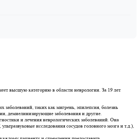
еет высшую категорию в области неврологии. За 19 лет
х заболеваний, таких как мигрень, эпилепсия, болезнь
гии, демиелинизирующие заболевания и другие.
гностики и лечения неврологических заболеваний. Она
ультразвуковые исследования сосудов головного мозга и т.д.),
каждому пациенту и стремлении предоставить