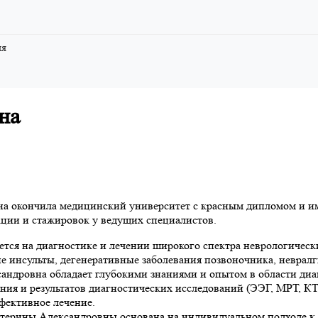
ия
на
на окончила медицинский университет с красным дипломом и им
ции и стажировок у ведущих специалистов.
тся на диагностике и лечении широкого спектра неврологически
е инсульты, дегенеративные заболевания позвоночника, неврал
сандровна обладает глубокими знаниями и опытом в области диа
ия и результатов диагностических исследований (ЭЭГ, МРТ, КТ, 
ффективное лечение.
терины Александровны основана на индивидуальном подходе к 