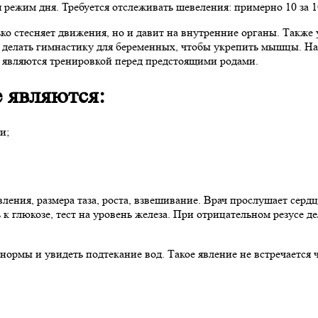
 режим дня. Требуется отслеживать шевеления: примерно 10 за 1
ько стесняет движения, но и давит на внутренние органы. Также
я делать гимнастику для беременных, чтобы укрепить мышцы. На
е являются тренировкой перед предстоящими родами.
е являются:
и;
ления, размера таза, роста, взвешивание. Врач прослушает серд
ь к глюкозе, тест на уровень железа. При отрицательном резусе
ормы и увидеть подтекание вод. Такое явление не встречается 