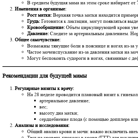
В среднем будущая мама на этом сроке набирает от
Изменения в организме:
Рост матки:
Верхняя точка матки находится примерн
Грудь:
Готовится к лактации, могут появляться выд
Кровообращение:
Объём циркулирующей крови уве
Давление:
Следите за артериальным давлением. Н
Общее самочувствие:
Возможны тянущие боли в пояснице и ногах из-за 
Частое мочеиспускание из-за давления матки на мо
Могут беспокоить судороги в ногах, связанные с д
Рекомендации для будущей мамы
Регулярные визиты к врачу:
На 28 неделе проводится плановый визит к гинеколо
артериальное давление;
вес;
высоту дна матки;
сердцебиение плода (с помощью допплера ил
Анализы и исследования:
Общий анализ крови и мочи: важно исключить ан
Тест на уровень глюкозы в крови (ГТТ) для исключ