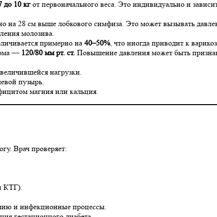
7 до 10 кг
от первоначального веса. Это индивидуально и зависит
о на 28 см выше лобкового симфиза. Это может вызывать давле
еления молозива.
личивается примерно на
40–50%
, что иногда приводит к варик
орма —
120/80 мм рт. ст.
Повышение давления может быть признак
увеличившейся нагрузки.
чевой пузырь.
ефицитом магния или кальция.
гу. Врач проверяет:
и КТГ).
емию и инфекционные процессы.
ения гестационного диабета.