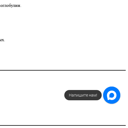
оглобулин.
ых.
Напишите нам!