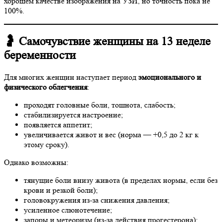
хорошем качестве изображения на УЗИ, но точность пока не
100%.
🤰 Самочувствие женщины на 13 неделе
беременности
Для многих женщин наступает период
эмоционального и
физического облегчения
:
проходят головные боли, тошнота, слабость;
стабилизируется настроение;
появляется аппетит;
увеличивается живот и вес (норма — +0,5 до 2 кг к
этому сроку).
Однако возможны:
тянущие боли внизу живота (в пределах нормы, если без
крови и резкой боли);
головокружения из-за снижения давления;
усиленное слюнотечение;
запоры и метеоризм (из-за действия прогестерона);